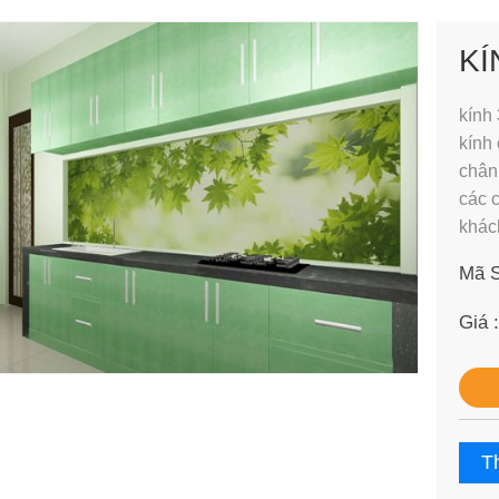
KÍ
kính
kính
chân 
các c
khác
Mã 
Giá 
Th