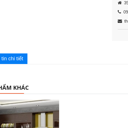
39
093
th
tin chi tiết
HẨM KHÁC