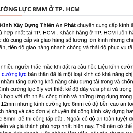
ƯỜNG LỰC 8MM Ở TP. HCM
 Kính Xây Dựng Thiên An Phát
chuyên cung cấp kính 
ù hợp nhất tại TP. HCM . Khách hàng ở TP. HCM luôn hà
 dù cung cấp và giao hàng số lượng lớn kính nhưng chún
n, tiến độ giao hàng nhanh chóng và thái độ phục vụ tậ
 nhiều người thắc mắc khi đặt ra câu hỏi: Liệu kính cườ
h cường lực
bản thân đã là một loại kính có khả năng chị
 nhằm tăng cường khả năng chịu đựng tải trọng và chống
ính cường lực 8ly với thiết kế độ dày vừa phải và trọn
 hợp với rất nhiều công trình và những ứng dụng trong
12mm nhưng kính cường lực 8mm có độ bền cao an toàn
h hàng và các đơn vị chuyên thi công kính xây dựng ha
 8mm để thi công lắp đặt . Ngoài có độ an toàn tuyệt 
iến và giá thành phù hợp nhất hiện nay. Thế nên có thể