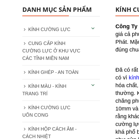
DANH MỤC SẢN PHẨM
KÍNH C
Công Ty
KÍNH CƯỜNG LỰC
giá cả ph
Phát. Mặc
CUNG CẤP KÍNH
đúng chuẩ
CƯỜNG LỰC Ở KHU VỰC
CÁC TỈNH MIỀN NAM
Đã có rất
KÍNH GHÉP - AN TOÀN
có vì
kín
hóa chất,
KÍNH MÀU - KÍNH
thường. K
TRANG TRÍ
chăng phù
KÍNH CƯỜNG LỰC
10mm và 
UỐN CONG
rằng khác
cường lực
KÍNH HỘP CÁCH ÂM -
khá phổ b
CÁCH NHIỆT