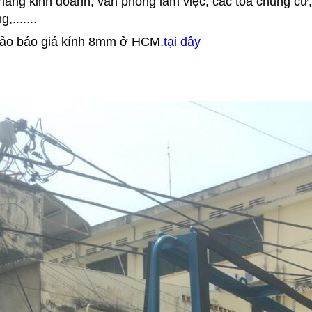
àng kinh doanh, văn phòng làm việc, các tòa chung cư, 
.......
ảo báo giá kính 8mm ở HCM.
tại đây