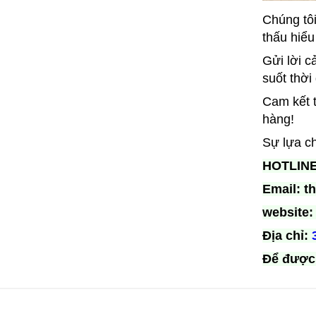
Chúng tôi
thấu hiểu
Gửi lời c
suốt thời
Cam kết t
hàng!
Sự lựa ch
HOTLINE:
Email: t
website
Địa chỉ:
Để được 