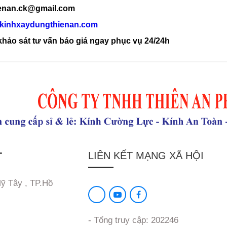
ienan.ck@gmail.com
kinhxaydungthienan.com
hảo sát tư vấn báo giá ngay phục vụ 24/24h
T
LIÊN KẾT MẠNG XÃ HỘI
Mỹ Tây , TP.Hồ
- Tổng truy cập: 202246