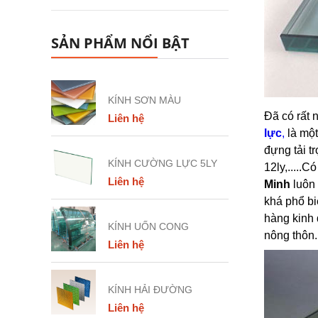
SẢN PHẨM NỔI BẬT
KÍNH SƠN MÀU
Đã có rất 
Liên hệ
lực
,
là một
đựng tải t
KÍNH CƯỜNG LỰC 5LY
12ly,.....
Liên hệ
Minh
luôn
khá phổ bi
hàng kinh 
KÍNH UỐN CONG
nông thôn..
Liên hệ
KÍNH HẢI ĐƯỜNG
Liên hệ