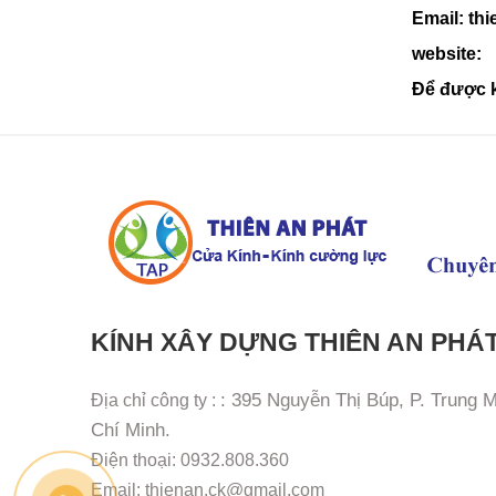
Email:
th
website:
Để được k
KÍNH XÂY DỰNG THIÊN AN PHÁ
: 395 Nguyễn Thị Búp, P. Trung 
Địa chỉ công ty :
Chí Minh.
Điện thoại: 0932.808.360
Email: thienan.ck@gmail.com