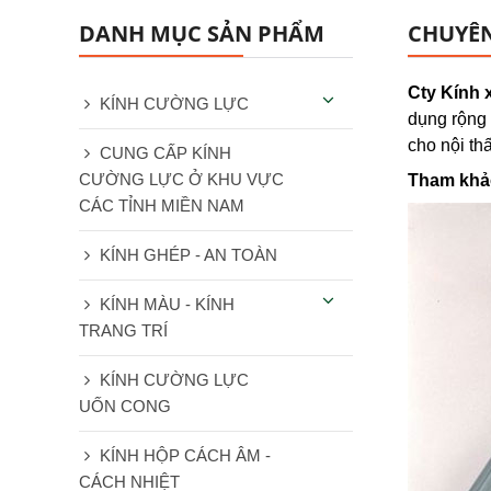
DANH MỤC SẢN PHẨM
CHUYÊN
Cty Kính 
KÍNH CƯỜNG LỰC
dụng rộng 
cho nội thấ
CUNG CẤP KÍNH
CƯỜNG LỰC Ở KHU VỰC
Tham khảo
CÁC TỈNH MIỀN NAM
KÍNH GHÉP - AN TOÀN
KÍNH MÀU - KÍNH
TRANG TRÍ
KÍNH CƯỜNG LỰC
UỐN CONG
KÍNH HỘP CÁCH ÂM -
CÁCH NHIỆT